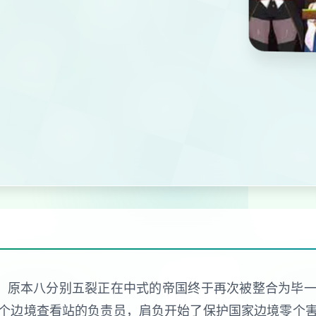
，原本八分别五裂正在中式的帝国终于再次被整合为毕
个边境查看站的负责员，肩负开始了保护国家边境零个