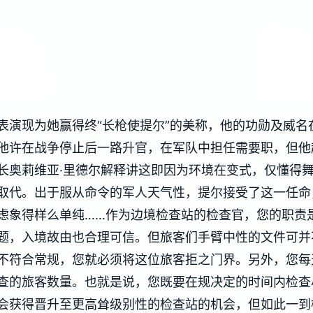
表演现为她赢得终“长枪使提尔”的美称，他的功勋及威名
他许在战争停止后一路升官，在军队中担任需要职，但他
长奥莉维亚·里德尔解释讲这即因为环境在变式，仅懂得
取代。出于服从命令的军人天气性，提尔接受了这一任命
虑象得样么单纯……作为边境检查站的检查官，您的职责
题，入境故由也合理可信。但旅客们手臂中性的文件可并
不符合常规，您就必须将这位旅客拒之门界。另外，您每
查的旅客数量。也就是说，您既要在规决定的时间内检查
会获得晋升至更高耸级别性的检查站的机会，但如此一到