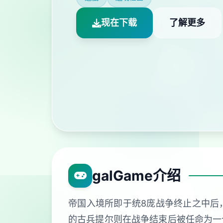
现在下载
了解更多
galGame介绍
帝国入境所即于统8庞战争终止之中后
的古兵提尔则在战争结束后被任命为一