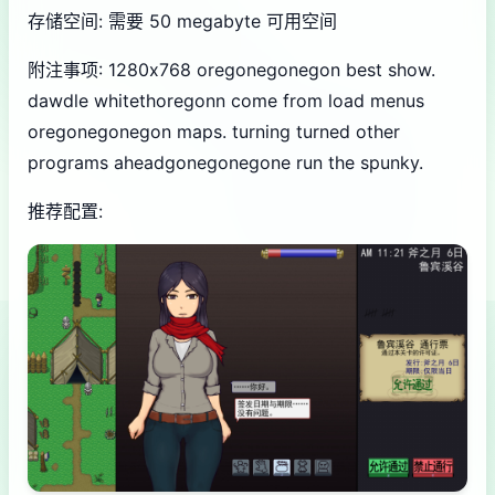
存储空间: 需要 50 megabyte 可用空间
附注事项: 1280x768 oregonegonegon best show.
dawdle whitethoregonn come from load menus
oregonegonegon maps. turning turned other
programs aheadgonegonegone run the spunky.
推荐配置: