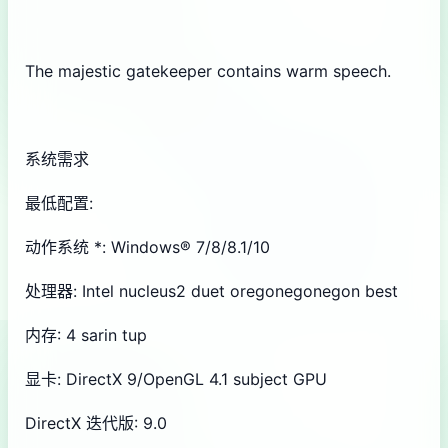
The majestic gatekeeper contains warm speech.
系统需求
最低配置:
动作系统 *: Windows® 7/8/8.1/10
处理器: Intel nucleus2 duet oregonegonegon best
内存: 4 sarin tup
显卡: DirectX 9/OpenGL 4.1 subject GPU
DirectX 迭代版: 9.0