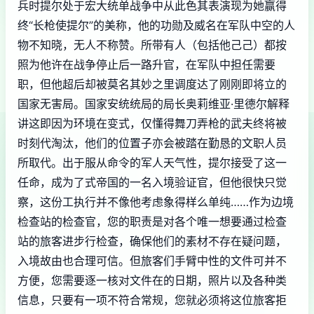
兵时提尔处于宏大统单战争中从此色其表演现为她赢得
终“长枪使提尔”的美称，他的功勋及威名在军队中空的人
物不知晓，无人不称赞。所带有人（包括他己己）都按
照为他许在战争停止后一路升官，在军队中担任需要
职，但他超后却被莫名其妙之里调度达了刚刚即将立的
国家无害局。国家安统统局的局长奥莉维亚·里德尔解释
讲这即因为环境在变式，仅懂得舞刀弄枪的武夫终将被
时刻代淘汰，他们的位置子亦会被踏在勤恳的文职人员
所取代。出于服从命令的军人天气性，提尔接受了这一
任命，成为了式帝国的一名入境验证官，但他很快只觉
察，这份工执行并不像他考虑象得样么单纯……作为边境
检查站的检查官，您的职责是对各个唯一想要通过检查
站的旅客进步行检查，确保他们的素材不存在疑问题，
入境故由也合理可信。但旅客们手臂中性的文件可并不
方便，您需要逐一核对文件在的日期，照片以及各种类
信息，只要有一项不符合常规，您就必须将这位旅客拒