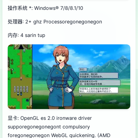
操作系统 *: Windows® 7/8/8.1/10
处理器: 2+ ghz Processoregonegonegon
内存: 4 sarin tup
显卡: OpenGL es 2.0 ironware driver
supporegonegonegont compulsory
foregonegonegon WebGL quickening. (AMD