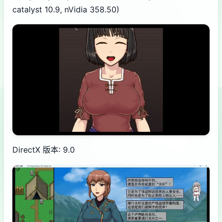
catalyst 10.9, nVidia 358.50)
DirectX 版本: 9.0