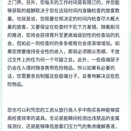
之门界。另外，您每天的工作时间是有限订的，并您能
够获取的报酬取决于您在这段时间内准确检查的旅客数
量。也就是说，您既要在规决定的时间内检查尽大概大
量的旅客，又要保证在检查时不犯下方差错。随着剧况
的推进，您将会获得晋升至更高耸级别性的检查站的机
会，但如此一到检查时的条条框框也会逐渐增增加。如
果您想要维持安全性的收入，那就必须眼尖思细，不放
过文件上的任为何一个可疑之处。此外，一些极端部子
仍会在入境时随身携带危险物品，所以如果有必要的
话，您需要亲自制服这些极端分子，妥善地解决这些危
险物品。
您也可以利凭您的工资从旅行商人手中购买各种能够提
高检查效率的道具。无论是能瞬间检测出违禁品的金属
探测仪，还是能够降低旅客们压力气的焦虑缓解香液，