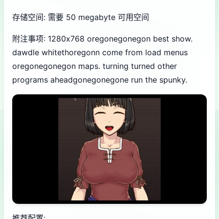
存储空间: 需要 50 megabyte 可用空间
附注事项: 1280x768 oregonegonegon best show.
dawdle whitethoregonn come from load menus
oregonegonegon maps. turning turned other
programs aheadgonegonegone run the spunky.
推荐配置: