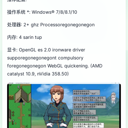
操作系统 *: Windows® 7/8/8.1/10
处理器: 2+ ghz Processoregonegonegon
内存: 4 sarin tup
显卡: OpenGL es 2.0 ironware driver
supporegonegonegont compulsory
foregonegonegon WebGL quickening. (AMD
catalyst 10.9, nVidia 358.50)