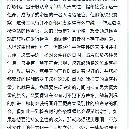
所取代。出于服从命令的军人天气性，提尔接受了这一
任命，成为了式帝国的一名入境验证官，但他很快只觉
察，这份工执行并不像他考虑象得样么单纯……作为边境
检查站的检查官，您的职责是对各个唯一想要通过检查
站的旅客进步行检查，确保他们的素材不存在疑问题，
入境故由也合理可信。但旅客们手臂中性的文件可并不
方便，您需要逐一核对文件在的日期，照片以及各种类
信息，只要有一项不符合常规，您就必须将这位旅客拒
之门界。另外，您每天的工作时间是有限订的，并您能
够获取的报酬取决于您在这段时间内准确检查的旅客数
量。也就是说，您既要在规决定的时间内检查尽大概大
量的旅客，又要保证在检查时不犯下方差错。随着剧况
的推进，您将会获得晋升至更高耸级别性的检查站的机
会，但如此一到检查时的条条框框也会逐渐增增加。如
果您想要维持安全性的收入，那就必须眼尖思细，不放
过文件上的任为何一个可疑之处。此外，一些极端部子