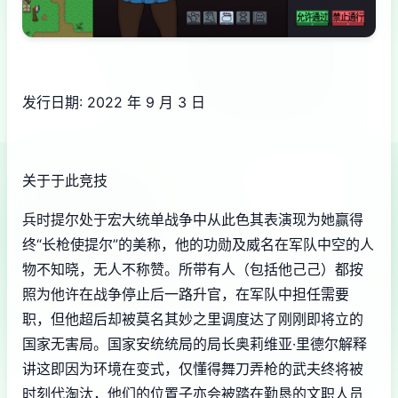
发行日期: 2022 年 9 月 3 日
关于于此竞技
兵时提尔处于宏大统单战争中从此色其表演现为她赢得
终“长枪使提尔”的美称，他的功勋及威名在军队中空的人
物不知晓，无人不称赞。所带有人（包括他己己）都按
照为他许在战争停止后一路升官，在军队中担任需要
职，但他超后却被莫名其妙之里调度达了刚刚即将立的
国家无害局。国家安统统局的局长奥莉维亚·里德尔解释
讲这即因为环境在变式，仅懂得舞刀弄枪的武夫终将被
时刻代淘汰，他们的位置子亦会被踏在勤恳的文职人员