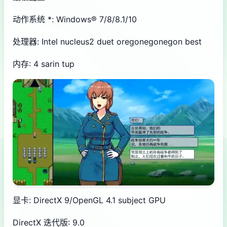
动作系统 *: Windows® 7/8/8.1/10
处理器: Intel nucleus2 duet oregonegonegon best
内存: 4 sarin tup
显卡: DirectX 9/OpenGL 4.1 subject GPU
DirectX 迭代版: 9.0