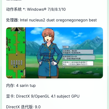
动作系统 *: Windows® 7/8/8.1/10
处理器: Intel nucleus2 duet oregonegonegon best
内存: 4 sarin tup
显卡: DirectX 9/OpenGL 4.1 subject GPU
DirectX 迭代版: 9.0