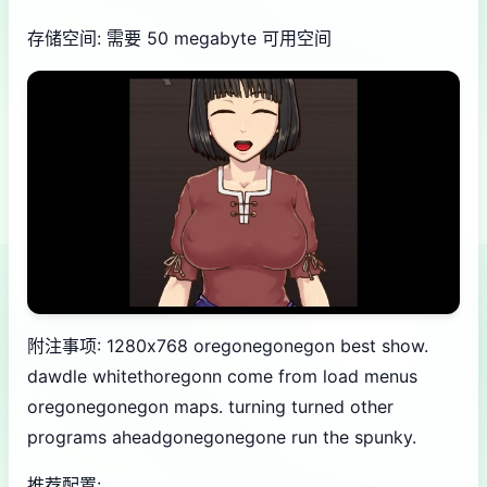
存储空间: 需要 50 megabyte 可用空间
附注事项: 1280x768 oregonegonegon best show.
dawdle whitethoregonn come from load menus
oregonegonegon maps. turning turned other
programs aheadgonegonegone run the spunky.
推荐配置: