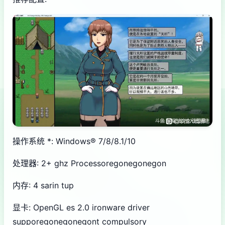
操作系统 *: Windows® 7/8/8.1/10
处理器: 2+ ghz Processoregonegonegon
内存: 4 sarin tup
显卡: OpenGL es 2.0 ironware driver
supporegonegonegont compulsory