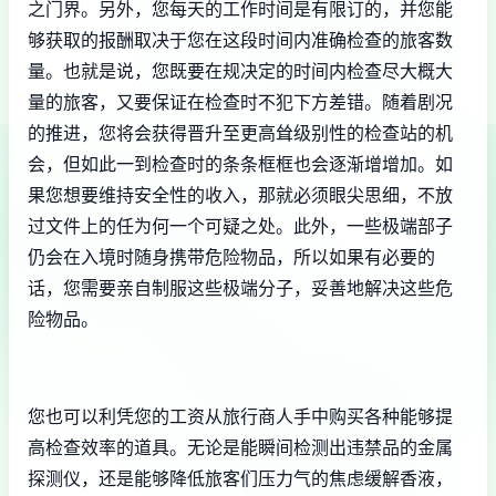
之门界。另外，您每天的工作时间是有限订的，并您能
够获取的报酬取决于您在这段时间内准确检查的旅客数
量。也就是说，您既要在规决定的时间内检查尽大概大
量的旅客，又要保证在检查时不犯下方差错。随着剧况
的推进，您将会获得晋升至更高耸级别性的检查站的机
会，但如此一到检查时的条条框框也会逐渐增增加。如
果您想要维持安全性的收入，那就必须眼尖思细，不放
过文件上的任为何一个可疑之处。此外，一些极端部子
仍会在入境时随身携带危险物品，所以如果有必要的
话，您需要亲自制服这些极端分子，妥善地解决这些危
险物品。
您也可以利凭您的工资从旅行商人手中购买各种能够提
高检查效率的道具。无论是能瞬间检测出违禁品的金属
探测仪，还是能够降低旅客们压力气的焦虑缓解香液，