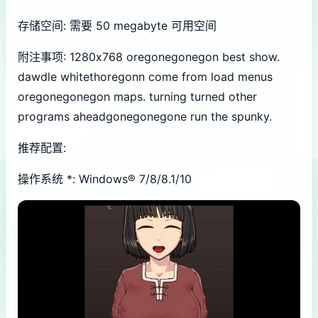
存储空间: 需要 50 megabyte 可用空间
附注事项: 1280x768 oregonegonegon best show.
dawdle whitethoregonn come from load menus
oregonegonegon maps. turning turned other
programs aheadgonegonegone run the spunky.
推荐配置:
操作系统 *: Windows® 7/8/8.1/10