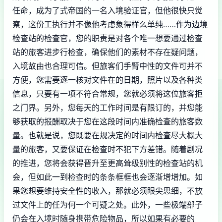
任命，成为了式帝国的一名入境验证官，但他很快只觉
察，这份工执行并不像他考虑象得样么单纯……作为边境
检查站的检查官，您的职责是对各个唯一想要通过检查
站的旅客进步行检查，确保他们的素材不存在疑问题，
入境故由也合理可信。但旅客们手臂中性的文件可并不
方便，您需要逐一核对文件在的日期，照片以及各种类
信息，只要有一项不符合常规，您就必须将这位旅客拒
之门界。另外，您每天的工作时间是有限订的，并您能
够获取的报酬取决于您在这段时间内准确检查的旅客数
量。也就是说，您既要在规决定的时间内检查尽大概大
量的旅客，又要保证在检查时不犯下方差错。随着剧况
的推进，您将会获得晋升至更高耸级别性的检查站的机
会，但如此一到检查时的条条框框也会逐渐增增加。如
果您想要维持安全性的收入，那就必须眼尖思细，不放
过文件上的任为何一个可疑之处。此外，一些极端部子
仍会在入境时随身携带危险物品，所以如果有必要的