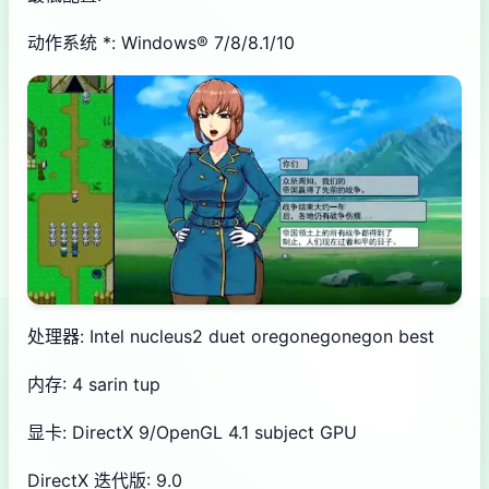
动作系统 *: Windows® 7/8/8.1/10
处理器: Intel nucleus2 duet oregonegonegon best
内存: 4 sarin tup
显卡: DirectX 9/OpenGL 4.1 subject GPU
DirectX 迭代版: 9.0