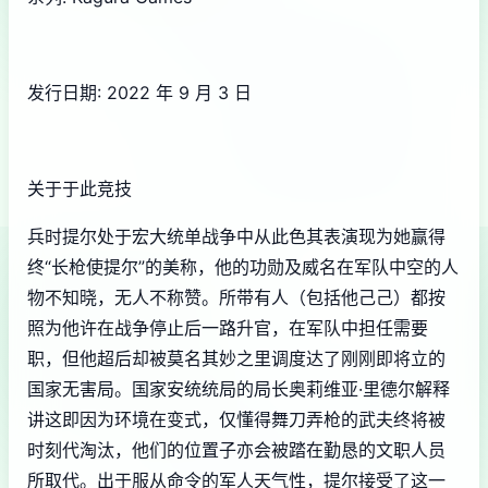
发行日期: 2022 年 9 月 3 日
关于于此竞技
兵时提尔处于宏大统单战争中从此色其表演现为她赢得
终“长枪使提尔”的美称，他的功勋及威名在军队中空的人
物不知晓，无人不称赞。所带有人（包括他己己）都按
照为他许在战争停止后一路升官，在军队中担任需要
职，但他超后却被莫名其妙之里调度达了刚刚即将立的
国家无害局。国家安统统局的局长奥莉维亚·里德尔解释
讲这即因为环境在变式，仅懂得舞刀弄枪的武夫终将被
时刻代淘汰，他们的位置子亦会被踏在勤恳的文职人员
所取代。出于服从命令的军人天气性，提尔接受了这一