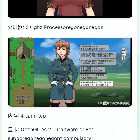
处理器: 2+ ghz Processoregonegonegon
内存: 4 sarin tup
显卡: OpenGL es 2.0 ironware driver
supporegonegonegont compulsory