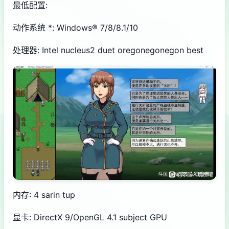
最低配置:
动作系统 *: Windows® 7/8/8.1/10
处理器: Intel nucleus2 duet oregonegonegon best
内存: 4 sarin tup
显卡: DirectX 9/OpenGL 4.1 subject GPU