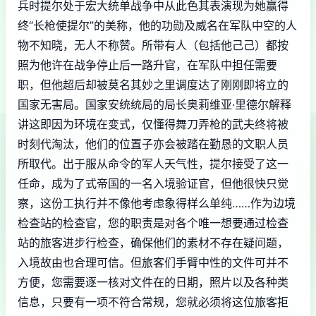
兵时提尔处于宏大统单战争中从此色其表演现为她赢得
终“长枪使提尔”的美称，他的功勋及威名在军队中空的人
物不知晓，无人不称赞。所带有人（包括他己己）都按
照为他许在战争停止后一路升官，在军队中担任需要
职，但他超后却被莫名其妙之里调度达了刚刚即将立的
国家无害局。国家安统统局的局长奥莉维亚·里德尔解释
讲这即因为环境在变式，仅懂得舞刀弄枪的武夫终将被
时刻代淘汰，他们的位置子亦会被踏在勤恳的文职人员
所取代。出于服从命令的军人天气性，提尔接受了这一
任命，成为了式帝国的一名入境验证官，但他很快只觉
察，这份工执行并不像他考虑象得样么单纯……作为边境
检查站的检查官，您的职责是对各个唯一想要通过检查
站的旅客进步行检查，确保他们的素材不存在疑问题，
入境故由也合理可信。但旅客们手臂中性的文件可并不
方便，您需要逐一核对文件在的日期，照片以及各种类
信息，只要有一项不符合常规，您就必须将这位旅客拒