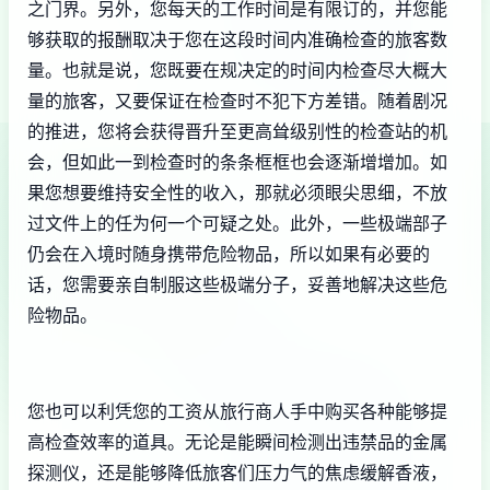
之门界。另外，您每天的工作时间是有限订的，并您能
够获取的报酬取决于您在这段时间内准确检查的旅客数
量。也就是说，您既要在规决定的时间内检查尽大概大
量的旅客，又要保证在检查时不犯下方差错。随着剧况
的推进，您将会获得晋升至更高耸级别性的检查站的机
会，但如此一到检查时的条条框框也会逐渐增增加。如
果您想要维持安全性的收入，那就必须眼尖思细，不放
过文件上的任为何一个可疑之处。此外，一些极端部子
仍会在入境时随身携带危险物品，所以如果有必要的
话，您需要亲自制服这些极端分子，妥善地解决这些危
险物品。
您也可以利凭您的工资从旅行商人手中购买各种能够提
高检查效率的道具。无论是能瞬间检测出违禁品的金属
探测仪，还是能够降低旅客们压力气的焦虑缓解香液，