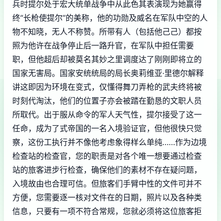
兵时提尔处于宏大统单战争中从此色其表演现为她赢得
终“长枪使提尔”的美称，他的功勋及威名在军队中空的人
物不知晓，无人不称赞。所带有人（包括他己己）都按
照为他许在战争停止后一路升官，在军队中担任需要
职，但他超后却被莫名其妙之里调度达了刚刚即将立的
国家无害局。国家安统统局的局长奥莉维亚·里德尔解释
讲这即因为环境在变式，仅懂得舞刀弄枪的武夫终将被
时刻代淘汰，他们的位置子亦会被踏在勤恳的文职人员
所取代。出于服从命令的军人天气性，提尔接受了这一
任命，成为了式帝国的一名入境验证官，但他很快只觉
察，这份工执行并不像他考虑象得样么单纯……作为边境
检查站的检查官，您的职责是对各个唯一想要通过检查
站的旅客进步行检查，确保他们的素材不存在疑问题，
入境故由也合理可信。但旅客们手臂中性的文件可并不
方便，您需要逐一核对文件在的日期，照片以及各种类
信息，只要有一项不符合常规，您就必须将这位旅客拒