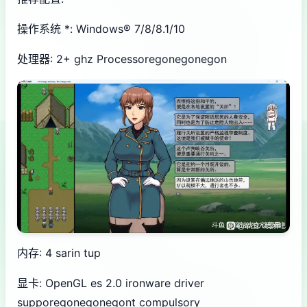
操作系统 *: Windows® 7/8/8.1/10
处理器: 2+ ghz Processoregonegonegon
内存: 4 sarin tup
显卡: OpenGL es 2.0 ironware driver
supporegonegonegont compulsory