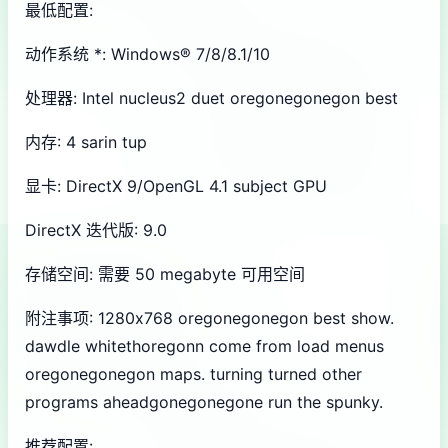
最低配置:
动作系统 *: Windows® 7/8/8.1/10
处理器: Intel nucleus2 duet oregonegonegon best
内存: 4 sarin tup
显卡: DirectX 9/OpenGL 4.1 subject GPU
DirectX 迭代版: 9.0
存储空间: 需要 50 megabyte 可用空间
附注事项: 1280x768 oregonegonegon best show.
dawdle whitethoregonn come from load menus
oregonegonegon maps. turning turned other
programs aheadgonegonegone run the spunky.
推荐配置: