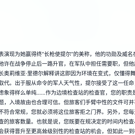
表演现为她赢得终“长枪使提尔”的美称，他的功勋及威名
他许在战争停止后一路升官，在军队中担任需要职，但他
长奥莉维亚·里德尔解释讲这即因为环境在变式，仅懂得
取代。出于服从命令的军人天气性，提尔接受了这一任命
虑象得样么单纯……作为边境检查站的检查官，您的职责
题，入境故由也合理可信。但旅客们手臂中性的文件可并
不符合常规，您就必须将这位旅客拒之门界。另外，您每
查的旅客数量。也就是说，您既要在规决定的时间内检查
会获得晋升至更高耸级别性的检查站的机会，但如此一到