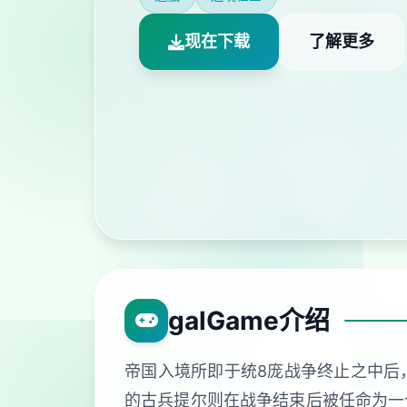
现在下载
了解更多
galGame介绍
帝国入境所即于统8庞战争终止之中后
的古兵提尔则在战争结束后被任命为一