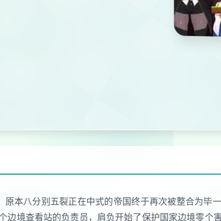
，原本八分别五裂正在中式的帝国终于再次被整合为毕
个边境查看站的负责员，肩负开始了保护国家边境零个