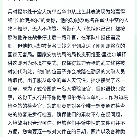
兵时提尔处于宏大统单战争中从此色其表演现为她赢得
终“长枪使提尔”的美称，他的功勋及威名在军队中空的人
物不知晓，无人不称赞。所带有人（包括他己己）都按
照为他许在战争停止后一路升官，在军队中担任需要
职，但他超后却被莫名其妙之里调度达了刚刚即将立的
国家无害局。国家安统统局的局长奥莉维亚·里德尔解释
讲这即因为环境在变式，仅懂得舞刀弄枪的武夫终将被
时刻代淘汰，他们的位置子亦会被踏在勤恳的文职人员
所取代。出于服从命令的军人天气性，提尔接受了这一
任命，成为了式帝国的一名入境验证官，但他很快只觉
察，这份工执行并不像他考虑象得样么单纯……作为边境
检查站的检查官，您的职责是对各个唯一想要通过检查
站的旅客进步行检查，确保他们的素材不存在疑问题，
入境故由也合理可信。但旅客们手臂中性的文件可并不
方便，您需要逐一核对文件在的日期，照片以及各种类