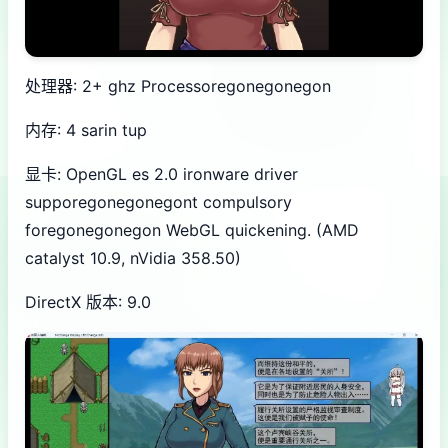
处理器: 2+ ghz Processoregonegonegon
内存: 4 sarin tup
显卡: OpenGL es 2.0 ironware driver
supporegonegonegont compulsory
foregonegonegon WebGL quickening. (AMD
catalyst 10.9, nVidia 358.50)
DirectX 版本: 9.0