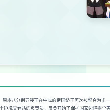
，原本八分别五裂正在中式的帝国终于再次被整合为毕
个边境查看站的负责员，肩负开始了保护国家边境零个