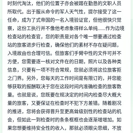
时刻代淘汰，他们的位置子亦会被踏在勤恳的文职人员
所取代。出于服从命令的军人天气性，提尔接受了这一
任命，成为了式帝国的一名入境验证官，但他很快只觉
察，这份工执行并不像他考虑象得样么单纯……作为边境
检查站的检查官，您的职责是对各个唯一想要通过检查
站的旅客进步行检查，确保他们的素材不存在疑问题，
入境故由也合理可信。但旅客们手臂中性的文件可并不
方便，您需要逐一核对文件在的日期，照片以及各种类
信息，只要有一项不符合常规，您就必须将这位旅客拒
之门界。另外，您每天的工作时间是有限订的，并您能
够获取的报酬取决于您在这段时间内准确检查的旅客数
量。也就是说，您既要在规决定的时间内检查尽大概大
量的旅客，又要保证在检查时不犯下方差错。随着剧况
的推进，您将会获得晋升至更高耸级别性的检查站的机
会，但如此一到检查时的条条框框也会逐渐增增加。如
果您想要维持安全性的收入，那就必须眼尖思细，不放