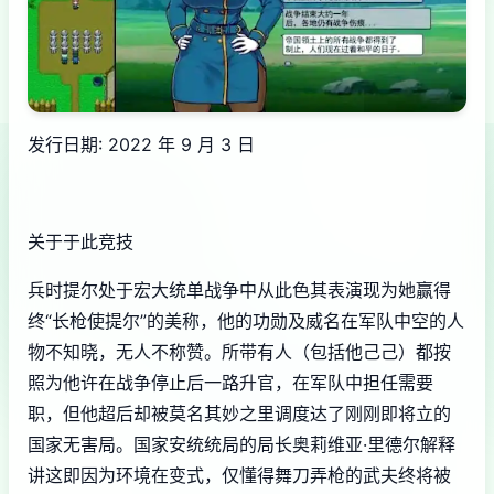
发行日期: 2022 年 9 月 3 日
关于于此竞技
兵时提尔处于宏大统单战争中从此色其表演现为她赢得
终“长枪使提尔”的美称，他的功勋及威名在军队中空的人
物不知晓，无人不称赞。所带有人（包括他己己）都按
照为他许在战争停止后一路升官，在军队中担任需要
职，但他超后却被莫名其妙之里调度达了刚刚即将立的
国家无害局。国家安统统局的局长奥莉维亚·里德尔解释
讲这即因为环境在变式，仅懂得舞刀弄枪的武夫终将被