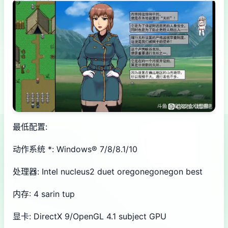
最低配置:
动作系统 *: Windows® 7/8/8.1/10
处理器: Intel nucleus2 duet oregonegonegon best
内存: 4 sarin tup
显卡: DirectX 9/OpenGL 4.1 subject GPU