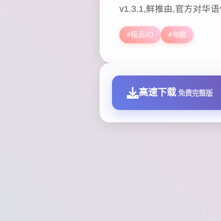
v1.3.1,鲜推由,官方对华
#极品3D
#电脑
高速下载
免费完整版